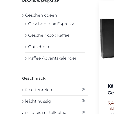
Produktkategorien
würzig
Geschenkideen
Geschenkbox Espresso
Geschenkbox Kaffee
Gutschein
Kaffee Adventskalender
Geschmack
Kä
(1)
facettenreich
Ge
(1)
leicht nussig
3,
ink
(1)
mild bis mittelkräftig