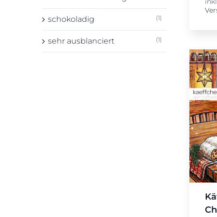
ink
Ver
(1)
schokoladig
(1)
sehr ausblanciert
Kä
Ch