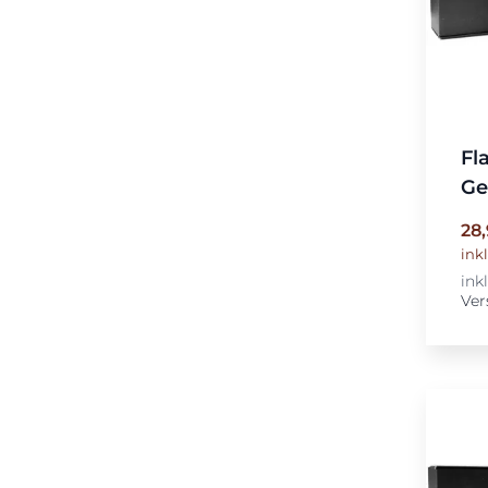
Fl
Ge
28
ink
ink
Ver