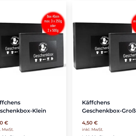
ffchens
Käffchens
schenkbox-Klein
Geschenkbox-Groß
40
€
4,50
€
l. MwSt.
inkl. MwSt.