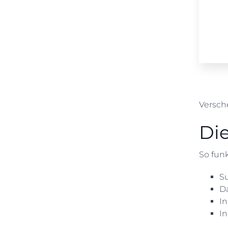
Versch
Di
So funk
Su
D
In
In