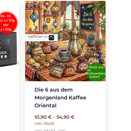
Die 6 aus dem
Morgenland Kaffee
Oriental
10,90
€
–
34,90
€
inkl. MwSt.
inkl. MwSt.
zzgl.