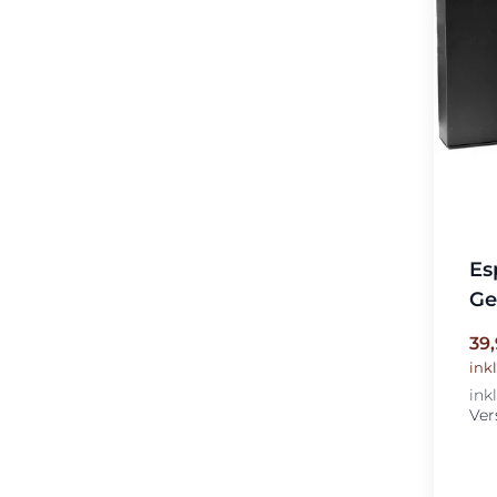
Es
Ge
39
ink
ink
Ver