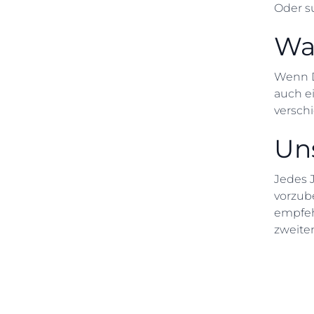
Oder su
Wa
Wenn Du
auch e
versch
Un
Jedes 
vorzube
empfehl
zweite