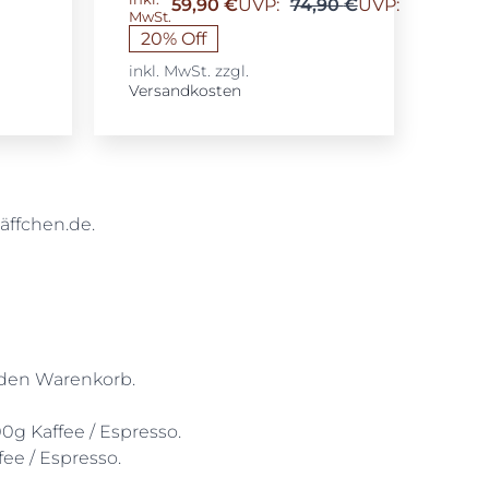
59,90
€
UVP:
74,90
€
UVP:
Ursprüngl
Aktueller
MwSt.
Preis
Preis
20% Off
war:
ist:
inkl. MwSt.
zzgl.
74,90 €
59,90 €.
Versandkosten
äffchen.de.
n den Warenkorb.
0g Kaffee / Espresso.
ee / Espresso.