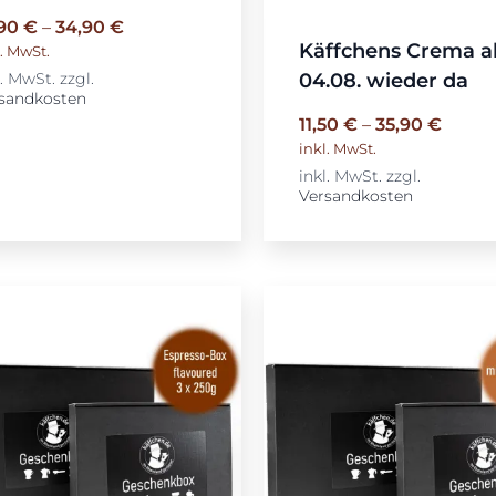
,90
€
–
34,90
€
Käffchens Crema a
l. MwSt.
l. MwSt.
zzgl.
04.08. wieder da
sandkosten
11,50
€
–
35,90
€
inkl. MwSt.
inkl. MwSt.
zzgl.
Versandkosten