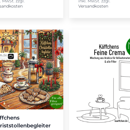
l. MwSt.
zzgl.
inkl. MwSt.
zzgl.
sandkosten
Versandkosten
ffchens
riststollenbegleiter