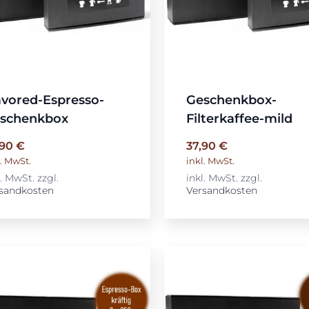
avored-Espresso-
Geschenkbox-
schenkbox
Filterkaffee-mild
,90
€
37,90
€
l. MwSt.
inkl. MwSt.
l. MwSt.
zzgl.
inkl. MwSt.
zzgl.
sandkosten
Versandkosten