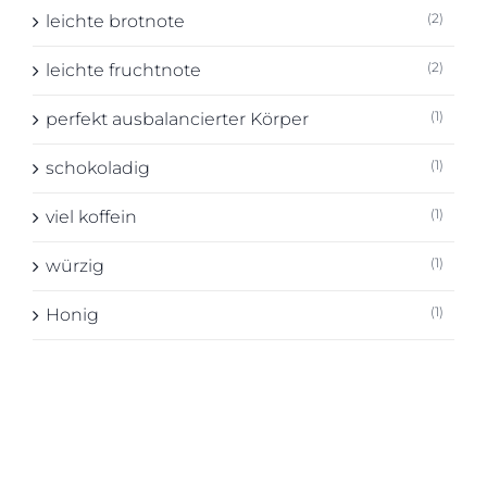
(2)
leichte brotnote
(2)
leichte fruchtnote
(1)
perfekt ausbalancierter Körper
(1)
schokoladig
(1)
viel koffein
(1)
würzig
(1)
Honig