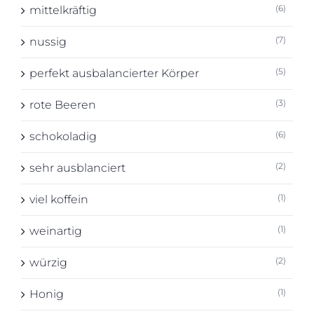
(6)
mittelkräftig
(7)
nussig
(5)
perfekt ausbalancierter Körper
(3)
rote Beeren
(6)
schokoladig
(2)
sehr ausblanciert
(1)
viel koffein
(1)
weinartig
(2)
würzig
(1)
Honig