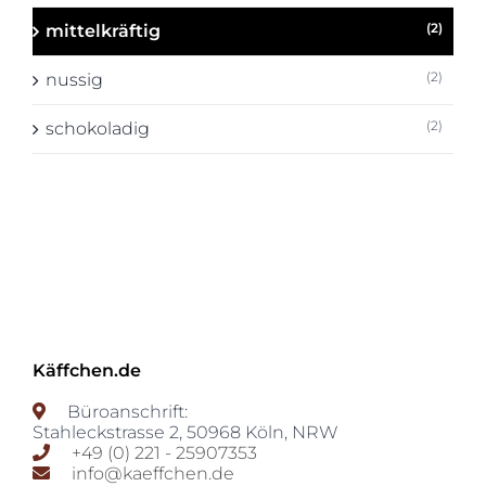
(2)
mittelkräftig
(2)
nussig
(2)
schokoladig
Käffchen.de
Büroanschrift:
Stahleckstrasse 2
,
50968
Köln
,
NRW
+49 (0) 221 - 25907353
info@kaeffchen.de