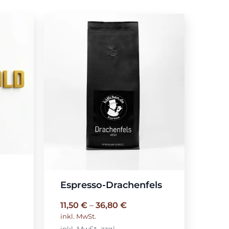
Espresso-Drachenfels
11,50
€
–
36,80
€
inkl. MwSt.
inkl. MwSt.
zzgl.