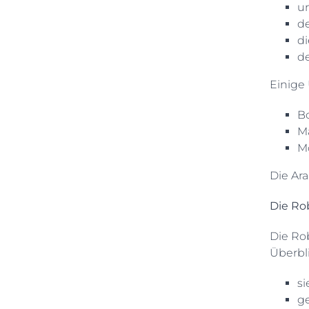
un
de
d
de
Einige 
B
M
M
Die Ar
Die Ro
Die Rob
Überbli
si
ge