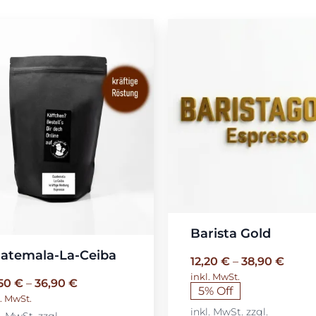
Barista Gold
atemala-La-Ceiba
12,20
€
–
38,90
€
inkl. MwSt.
,50
€
–
36,90
€
5% Off
l. MwSt.
inkl. MwSt.
zzgl.
l. MwSt.
zzgl.