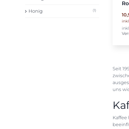
Ro
(1)
Honig
10
ink
ink
Ver
Seit 19
zwisch
ausges
uns wic
Kaf
Kaffee
beeinfl