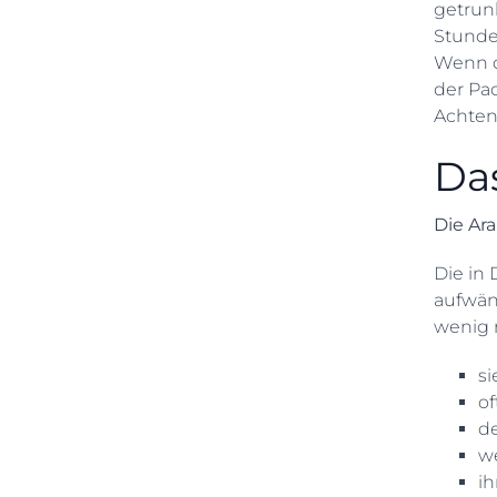
getrunk
Stunde
Wenn d
der Pac
Achten
Das
Die Ara
Die in 
aufwän
wenig r
si
of
de
w
ih