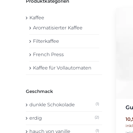
Produktkategorien
würzig
Kaffee
Aromatisierter Kaffee
Filterkaffee
French Press
Kaffee für Vollautomaten
Geschmack
(1)
dunkle Schokolade
Gu
(2)
erdig
10
ink
(1)
hauch von vanille
ink