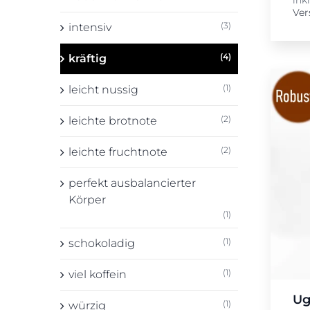
Ver
(3)
intensiv
(4)
kräftig
(1)
leicht nussig
(2)
leichte brotnote
(2)
leichte fruchtnote
perfekt ausbalancierter
Körper
(1)
(1)
schokoladig
(1)
viel koffein
Ug
(1)
würzig