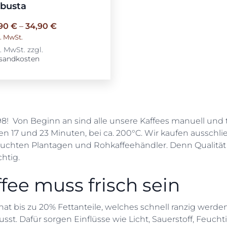
busta
,90
€
–
34,90
€
l. MwSt.
l. MwSt.
zzgl.
sandkosten
98! Von Beginn an sind alle unsere Kaffees manuell und t
en 17 und 23 Minuten, bei ca. 200°C. Wir kaufen ausschl
uchten Plantagen und Rohkaffeehändler. Denn Qualität
htig.
fee muss frisch sein
 hat bis zu 20% Fettanteile, welches schnell ranzig we
usst. Dafür sorgen Einflüsse wie Licht, Sauerstoff, Feucht