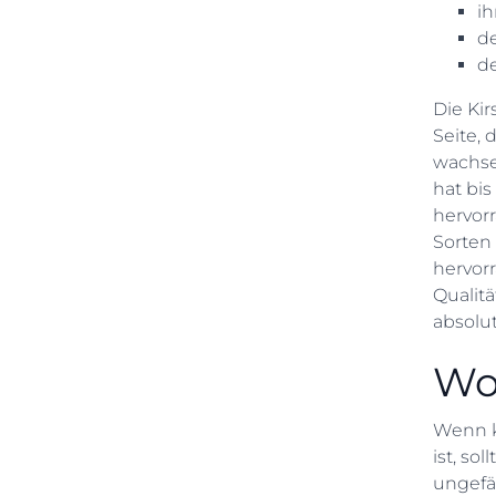
ih
de
de
Die Kir
Seite, 
wachsen
hat bis
hervor
Sorten
hervor
Qualit
absolut
Wo
Wenn k
ist, so
ungefäh