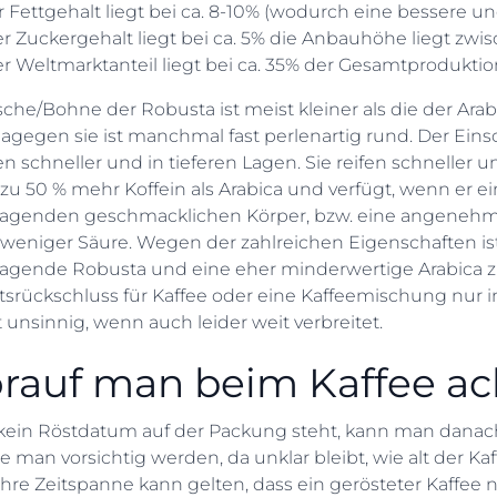
r Fettgehalt liegt bei ca. 8-10% (wodurch eine bessere un
r Zuckergehalt liegt bei ca. 5% die Anbauhöhe liegt zwi
r Weltmarktanteil liegt bei ca. 35% der Gesamtproduktio
sche/Bohne der Robusta ist meist kleiner als die der Ar
dagegen sie ist manchmal fast perlenartig rund. Der Eins
 schneller und in tieferen Lagen. Sie reifen schneller u
 zu 50 % mehr Koffein als Arabica und verfügt, wenn er ei
ragenden geschmacklichen Körper, bzw. eine angenehm
 weniger Säure. Wegen der zahlreichen Eigenschaften is
ragende Robusta und eine eher minderwertige Arabica z
ätsrückschluss für Kaffee oder eine Kaffeemischung nur
 unsinnig, wenn auch leider weit verbreitet.
rauf man beim Kaffee ach
ein Röstdatum auf der Packung steht, kann man danach 
llte man vorsichtig werden, da unklar bleibt, wie alt der K
re Zeitspanne kann gelten, dass ein gerösteter Kaffee nic