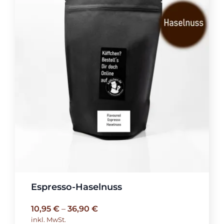
Espresso-Haselnuss
10,95
€
–
36,90
€
inkl. MwSt.