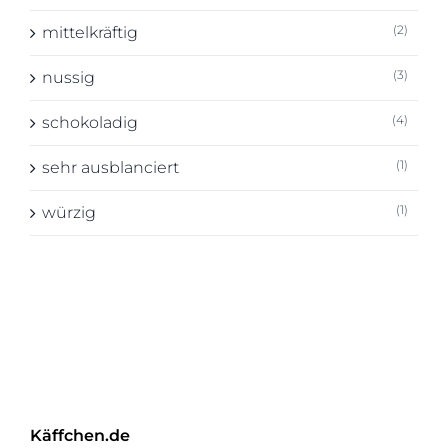
(2)
mittelkräftig
(3)
nussig
(4)
schokoladig
(1)
sehr ausblanciert
(1)
würzig
Käffchen.de