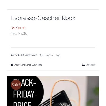
Espresso-Geschenkbox
39,90
€
inkl. MwSt.
Produkt enthält: 0,75
kg
– 1
kg
Ausführung wählen
Dieses
Details
Produkt
weist
mehrere
Sale!
Varianten
auf.
Die
Optionen