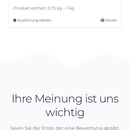
Produkt enthält: 0,75
kg
– 1
kg
Ausführung wählen
Dieses
Details
Produkt
weist
mehrere
Varianten
auf.
Die
Optionen
können
auf
der
Ihre Meinung ist uns
Produktseite
gewählt
wichtig
werden
Seien Sie der Erste, der eine Bewertung abgibt.