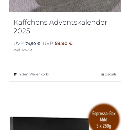
Käffchens Adventskalender
2025
Ursprünglicher
Aktueller
UVP:
UVP:
59,90
€
74,90
€
Preis
Preis
inkl. MwSt.
war:
ist:
74,90 €
59,90 €.
In den Warenkorb
Details