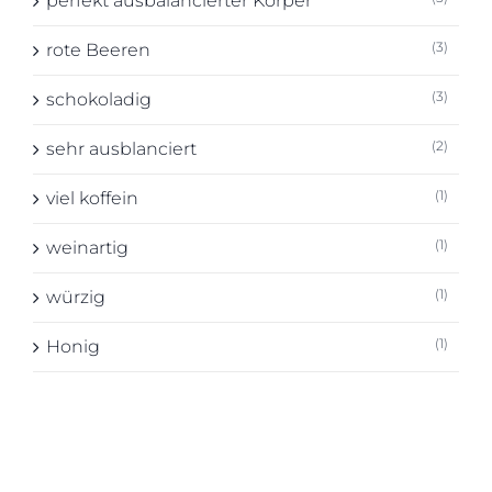
perfekt ausbalancierter Körper
(3)
rote Beeren
(3)
schokoladig
(2)
sehr ausblanciert
(1)
viel koffein
(1)
weinartig
(1)
würzig
(1)
Honig