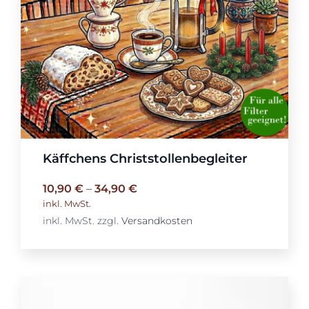
Käffchens Christstollenbegleiter
10,90
€
–
34,90
€
inkl. MwSt.
inkl. MwSt.
zzgl.
Versandkosten