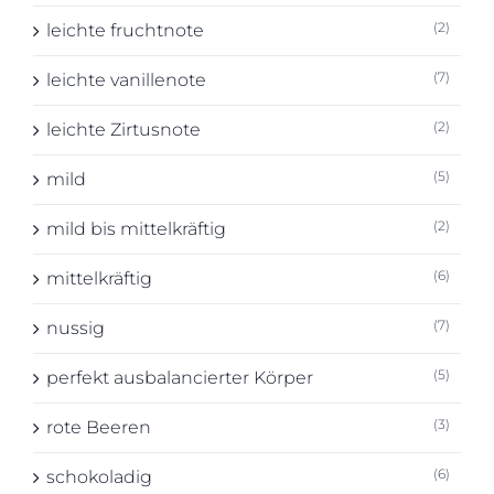
(2)
leichte fruchtnote
(7)
leichte vanillenote
(2)
leichte Zirtusnote
(5)
mild
(2)
mild bis mittelkräftig
(6)
mittelkräftig
(7)
nussig
(5)
perfekt ausbalancierter Körper
(3)
rote Beeren
(6)
schokoladig