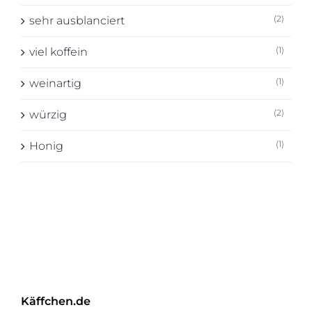
(2)
sehr ausblanciert
(1)
viel koffein
(1)
weinartig
(2)
würzig
(1)
Honig
Käffchen.de