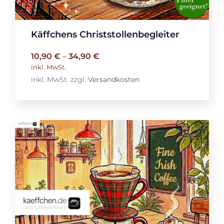
Käffchens Christstollenbegleiter
10,90
€
–
34,90
€
inkl. MwSt.
inkl. MwSt.
zzgl.
Versandkosten