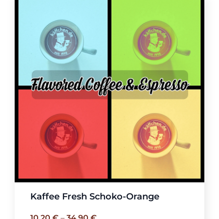
Kaffee Fresh Schoko-Orange
10,20
€
–
34,90
€