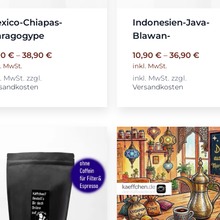
xico-Chiapas-
Indonesien-Java-
ragogype
Blawan-
90
€
–
38,90
€
10,90
€
–
36,90
€
l. MwSt.
inkl. MwSt.
l. MwSt.
zzgl.
inkl. MwSt.
zzgl.
sandkosten
Versandkosten