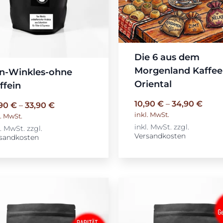
Die 6 aus dem
Morgenland Kaffee
n-Winkles-ohne
Oriental
ffein
10,90
€
–
34,90
€
,90
€
–
33,90
€
inkl. MwSt.
l. MwSt.
inkl. MwSt.
zzgl.
l. MwSt.
zzgl.
Versandkosten
sandkosten