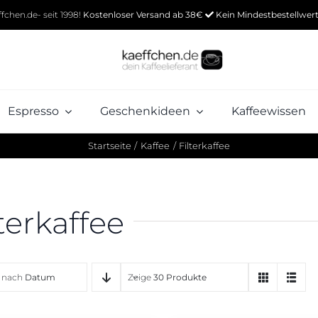
ffchen.de- seit 1998!
Kostenloser Versand ab 38€
Kein Mindestbestellwer
Espresso
Geschenkideen
Kaffeewissen
Startseite
Kaffee
Filterkaffee
Geschmack
Geschmack
Kaffee-Varianten
ig
mittelkräftig
Aromatisierter Kaffee
F
lterkaffee
nussig
schokoladig
e nach
Datum
Zeige
30 Produkte
ladig