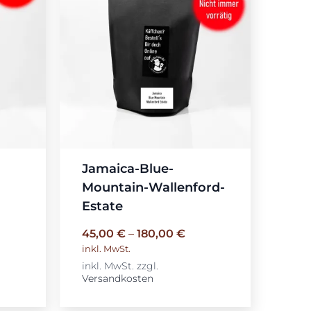
Jamaica-Blue-
Mountain-Wallenford-
Estate
45,00
€
–
180,00
€
inkl. MwSt.
inkl. MwSt.
zzgl.
Versandkosten