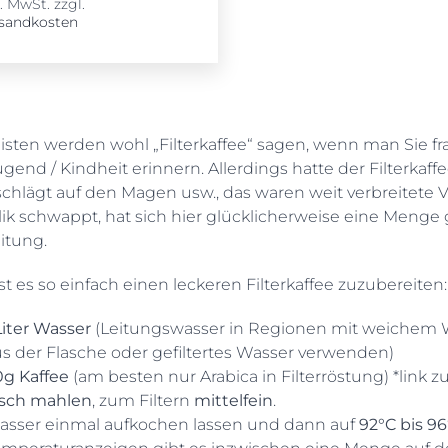
l. MwSt.
zzgl.
sandkosten
sten werden wohl „Filterkaffee“ sagen, wenn man Sie fra
ugend / Kindheit erinnern. Allerdings hatte der Filterkaffe
schlägt auf den Magen usw., das waren weit verbreitete V
ik schwappt, hat sich hier glücklicherweise eine Menge 
itung.
st es so einfach einen leckeren Filterkaffee zuzubereiten:
Liter Wasser
(Leitungswasser in Regionen mit weichem W
s der Flasche oder gefiltertes Wasser verwenden)
0g Kaffee
(am besten nur Arabica in Filterröstung) *link z
isch mahlen
, zum Filtern
mittelfein
.
asser einmal aufkochen lassen und dann auf
92°C bis 9