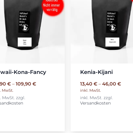
waii-Kona-Fancy
Kenia-Kijani
,90
€
–
109,90
€
13,40
€
–
46,00
€
l. MwSt.
inkl. MwSt.
l. MwSt.
zzgl.
inkl. MwSt.
zzgl.
sandkosten
Versandkosten