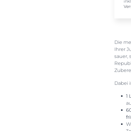
ink
Ver
Die mei
Ihrer J
sauer, 
Republ
Zubere
Dabei i
1 
au
6
fr
W