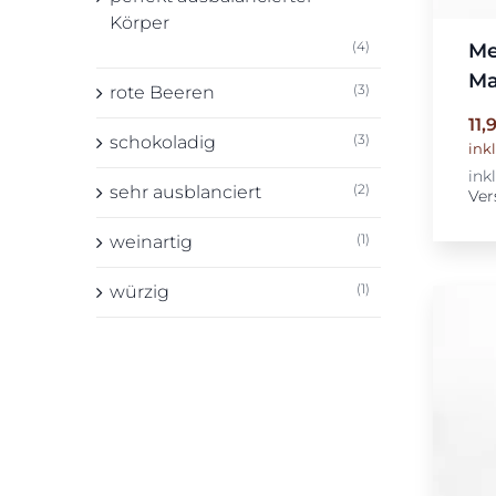
Körper
(4)
Me
Ma
(3)
rote Beeren
11,
(3)
schokoladig
ink
ink
(2)
sehr ausblanciert
Ver
(1)
weinartig
(1)
würzig