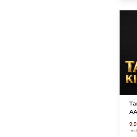
Ta
A
9,
ink