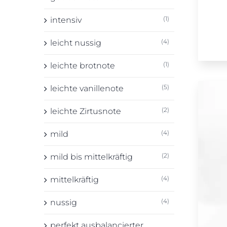
(1)
intensiv
(4)
leicht nussig
(1)
leichte brotnote
(5)
leichte vanillenote
(2)
leichte Zirtusnote
(4)
mild
(2)
mild bis mittelkräftig
(4)
mittelkräftig
(4)
nussig
perfekt ausbalancierter