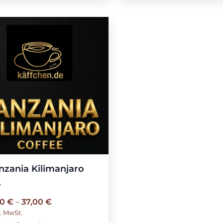
nzania Kilimanjaro
A
90
€
–
37,00
€
l. MwSt.