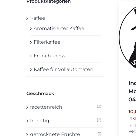
Produktkategorien
würzig
Kaffee
Aromatisierter Kaffee
Filterkaffee
French Press
Kaffee für Vollautomaten
In
Mo
Geschmack
04
(2)
facettenreich
10
ink
(2)
fruchtig
ink
Ver
(1)
getrocknete Früchte