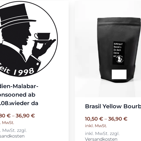
dien-Malabar-
nsooned ab
.08.wieder da
Brasil Yellow Bour
,80
€
–
36,90
€
10,50
€
–
36,90
€
l. MwSt.
inkl. MwSt.
l. MwSt.
zzgl.
inkl. MwSt.
zzgl.
sandkosten
Versandkosten