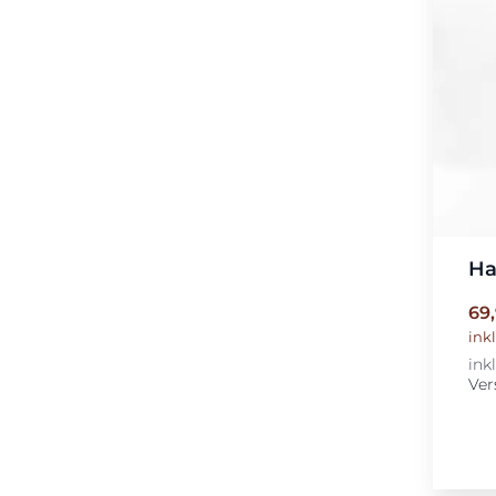
Ha
69
ink
ink
Ver